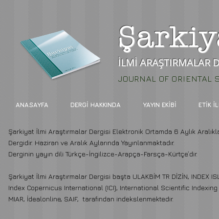
Şarkiy
İLMİ ARAŞTIRMALAR D
JOURNAL OF ORIENTAL 
ANASAYFA
DERGİ HAKKINDA
YAYIN EKİBİ
ETİK İ
Ş
arkiyat İlmi Araştırmalar Dergisi Elektronik Ortamda 6 Aylık Aralı
Dergidir. Haziran ve Aralık Aylarında Yayınlanmaktadır.
Derginin yayın dili Türkçe-İngilizce-Arapça-Farsça-Kürtçe’dir.
Şarkiyat İlmi Araştırmalar Dergisi başta ULAKBİM TR DİZİN, INDEX I
Index Copernicus International (ICI), International Scientific Indexin
MIAR, İdealonline, SAIF, tarafından indekslenmektedir.