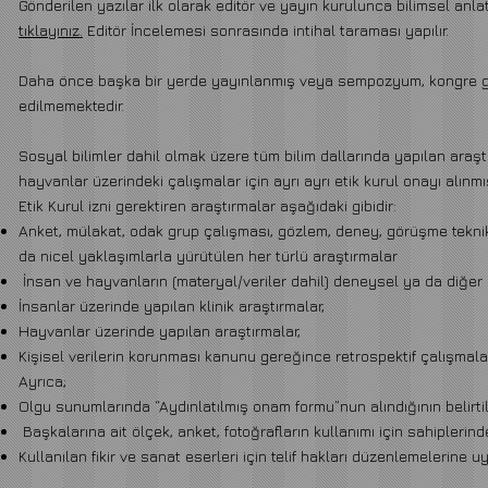
Gönderilen yazılar ilk olarak editör ve yayın kurulunca bilimsel anl
tıklayınız.
Editör İncelemesi sonrasında intihal taraması yapılır.
Daha önce başka bir yerde yayınlanmış veya sempozyum, kongre gib
edilmemektedir.
Sosyal bilimler dahil olmak üzere tüm bilim dallarında yapılan araştı
hayvanlar üzerindeki çalışmalar için ayrı ayrı etik kurul onayı alınmı
Etik Kurul izni gerektiren araştırmalar aşağıdaki gibidir:
Anket, mülakat, odak grup çalışması, gözlem, deney, görüşme teknikle
da nicel yaklaşımlarla yürütülen her türlü araştırmalar
İnsan ve hayvanların (materyal/veriler dahil) deneysel ya da diğer 
İnsanlar üzerinde yapılan klinik araştırmalar,
Hayvanlar üzerinde yapılan araştırmalar,
Kişisel verilerin korunması kanunu gereğince retrospektif çalışmal
Ayrıca;
Olgu sunumlarında “Aydınlatılmış onam formu”nun alındığının belirti
Başkalarına ait ölçek, anket, fotoğrafların kullanımı için sahiplerinde
Kullanılan fikir ve sanat eserleri için telif hakları düzenlemelerine 