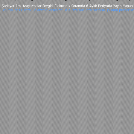
Şarkiyat İlmi Araştırmalar Dergisi Elektronik Ortamda 6 Aylık Periyotla Yayın Yapan 
Journal of Oriental Scientific Research is a refereed international journal publishe