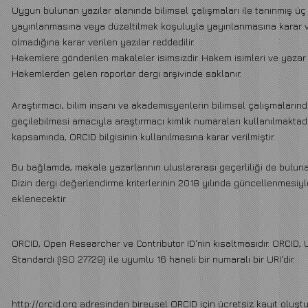
Uygun bulunan yazılar alanında bilimsel çalışmaları ile tanınmış üç
yayınlanmasına veya düzeltilmek koşuluyla yayınlanmasına karar v
olmadığına karar verilen yazılar reddedilir.
Hakemlere gönderilen makaleler isimsizdir. Hakem isimleri ve yazar is
Hakemlerden gelen raporlar dergi arşivinde saklanır.
Araştırmacı, bilim insanı ve akademisyenlerin bilimsel çalışmaları
geçilebilmesi amacıyla araştırmacı kimlik numaraları kullanılmaktadı
kapsamında, ORCID bilgisinin kullanılmasına karar verilmiştir.
Bu bağlamda, makale yazarlarının uluslararası geçerliliği de buluna
Dizin dergi değerlendirme kriterlerinin 2018 yılında güncellenmesiyle
eklenecektir.
ORCID, Open Researcher ve Contributor ID'nin kısaltmasıdır. ORCID, U
Standardı (ISO 27729) ile uyumlu 16 haneli bir numaralı bir URI'dir.
http://orcid.org
adresinden bireysel ORCID için ücretsiz kayıt oluştur