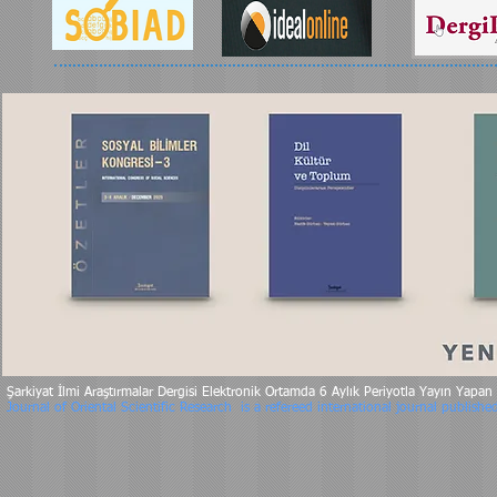
Şarkiyat İlmi Araştırmalar Dergisi Elektronik Ortamda 6 Aylık Periyotla Yayın Yapan 
Journal of Oriental Scientific Research is a refereed international journal publishe